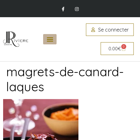
Se connecter
0
0.00
€
magrets-de-canard-
laques