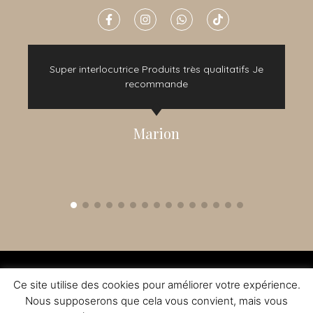
e
Super interlocutrice Produits très qualitatifs Je
t
recommande
Marion
2015 - 2022 © TOUS DROITS RÉSERVÉS - CRÉATION NOMADINDESIGN -
CGV
-
MENTIONS LÉGALES
Ce site utilise des cookies pour améliorer votre expérience.
L'ABUS D'ALCOOL EST DANGEREUX A LA SANTE - A CONSOMMER AVEC
MODERATION
Nous supposerons que cela vous convient, mais vous