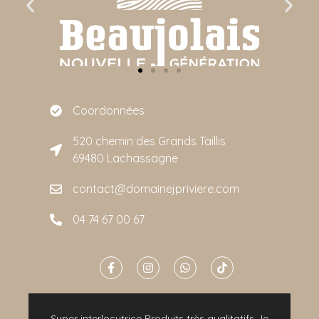
Coordonnées
520 chemin des Grands Taillis
69480 Lachassagne
contact@domainejpriviere.com
04 74 67 00 67
e
Super interlocutrice Produits très qualitatifs Je