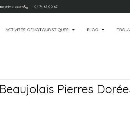
ejpriviere.com
04 74 67 00 67
ACTIVITÉS OENOTOURISTIQUES
BLOG
TROUV
eaujolais Pierres Dorées