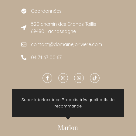
Coordonnées
520 chemin des Grands Taillis
69480 Lachassagne
contact@domainejpriviere.com
04 74 67 00 67
e
Super interlocutrice Produits très qualitatifs Je
t
recommande
Marion