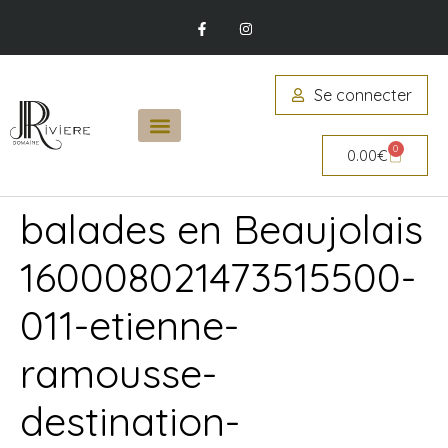
Se connecter
0
0.00
€
balades en Beaujolais
160008021473515500-
011-etienne-
ramousse-
destination-