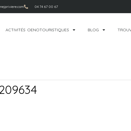
ejpriviere.com
04 74 67 00 67
ACTIVITÉS OENOTOURISTIQUES
BLOG
TROUV
209634