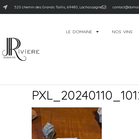
520 chemin des Grands Taillis, 69480, Lachassagne
contact@domain
LE DOMAINE
NOS VINS
PXL_20240110_101