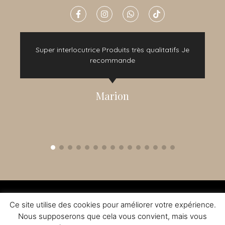
e
Super interlocutrice Produits très qualitatifs Je
t
recommande
Marion
2015 - 2022 © TOUS DROITS RÉSERVÉS - CRÉATION NOMADINDESIGN -
CGV
-
MENTIONS LÉGALES
Ce site utilise des cookies pour améliorer votre expérience.
L'ABUS D'ALCOOL EST DANGEREUX A LA SANTE - A CONSOMMER AVEC
MODERATION
Nous supposerons que cela vous convient, mais vous