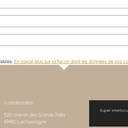
rables.
En savoir plus sur la façon dont les données de vos 
Coordonnées
 bonne expérience. L'animation de la visite
Super interlocu
520 chemin des Grands Taillis
emarquable et son rapport qualité/prix est
69480 Lachassagne
imbattable.