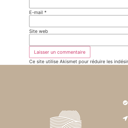
E-mail
*
Site web
Ce site utilise Akismet pour réduire les indési
Très
est r