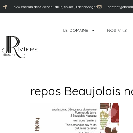
520 chemin des Grands Taillis, 69480, Lachassagne
contact@domain
LE DOMAINE
NOS VINS
repas Beaujolais 