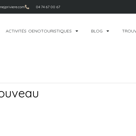
ejpriviere.com
04 74 67 00 67
ACTIVITÉS OENOTOURISTIQUES
BLOG
TROUV
nouveau