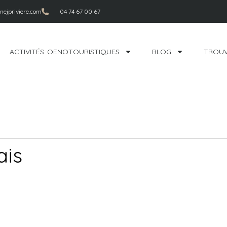
ejpriviere.com
04 74 67 00 67
ACTIVITÉS OENOTOURISTIQUES
BLOG
TROUV
ais