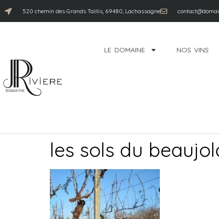
520 chemin des Grands Taillis, 69480, Lachassagne
contact@domain
LE DOMAINE
NOS VINS
les sols du beaujol