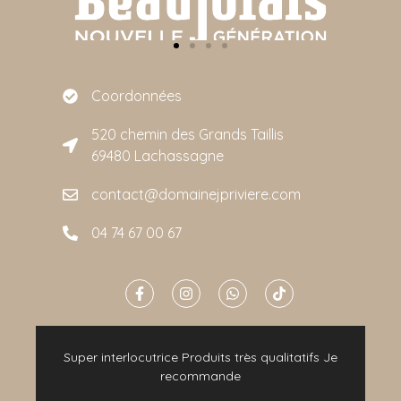
Coordonnées
520 chemin des Grands Taillis
69480 Lachassagne
contact@domainejpriviere.com
04 74 67 00 67
e
Super interlocutrice Produits très qualitatifs Je
t
recommande