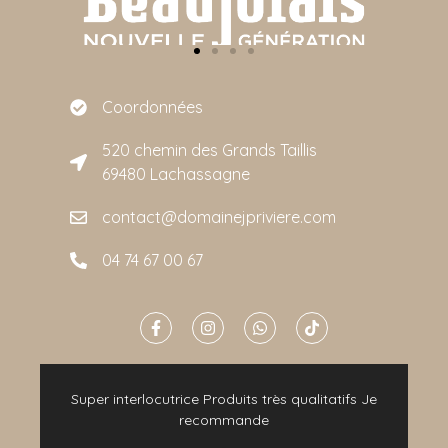
Coordonnées
520 chemin des Grands Taillis
69480 Lachassagne
contact@domainejpriviere.com
04 74 67 00 67
e
Super interlocutrice Produits très qualitatifs Je
t
recommande