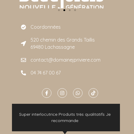
Coordonnées
520 chemin des Grands Taillis
69480 Lachassagne
contact@domainejpriviere.com
04 74 67 00 67
Si vous souhaitez passer un moment agréable
vous pouvez y aller les yeux fermés ! En plus les
vins sont délicieux ! Excellente expérience