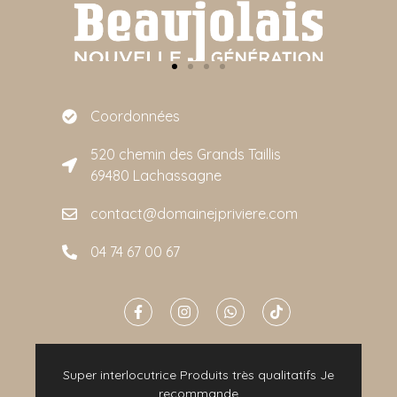
Coordonnées
520 chemin des Grands Taillis
69480 Lachassagne
contact@domainejpriviere.com
04 74 67 00 67
e
Super interlocutrice Produits très qualitatifs Je
t
recommande