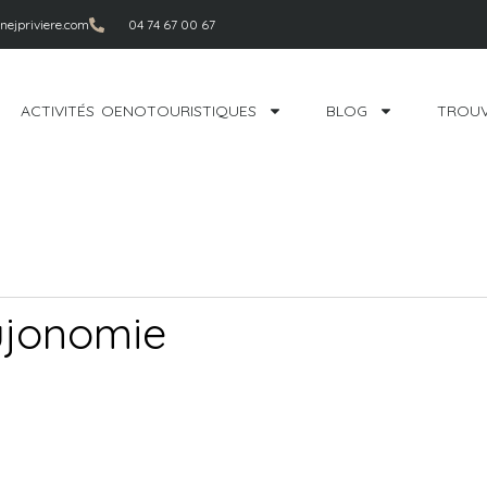
ejpriviere.com
04 74 67 00 67
ACTIVITÉS OENOTOURISTIQUES
BLOG
TROUV
ujonomie