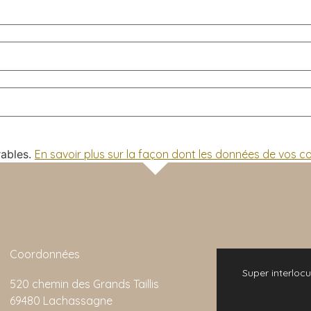
rables.
En savoir plus sur la façon dont les données de vos 
Coordonnées
 bonne expérience. L'animation de la visite
Super interlocu
520 chemin des Grands Taillis
emarquable et son rapport qualité/prix est
69480 Lachassagne
imbattable.