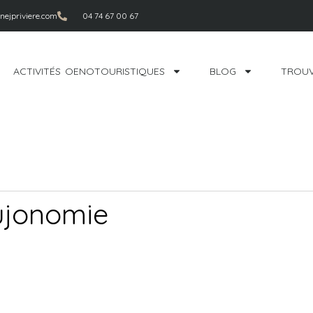
ejpriviere.com
04 74 67 00 67
ACTIVITÉS OENOTOURISTIQUES
BLOG
TROUV
ujonomie