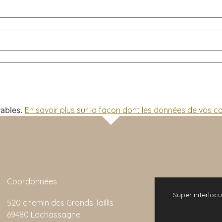
rables.
En savoir plus sur la façon dont les données de vos 
Coordonnées
 bonne expérience. L'animation de la visite
Super interlocu
520 chemin des Grands Taillis
emarquable et son rapport qualité/prix est
69480 Lachassagne
imbattable.