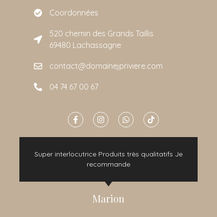
Coordonnées
520 chemin des Grands Taillis
69480 Lachassagne
contact@domainejpriviere.com
04 74 67 00 67
e
Super interlocutrice Produits très qualitatifs Je
t
recommande
Marion