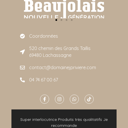
Coordonnées
520 chemin des Grands Taillis
69480 Lachassagne
contact@domainejpriviere.com
04 74 67 00 67
e
Super interlocutrice Produits très qualitatifs Je
t
recommande