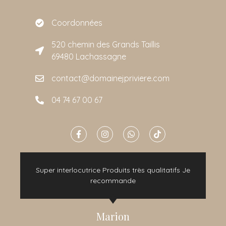
Coordonnées
520 chemin des Grands Taillis
69480 Lachassagne
contact@domainejpriviere.com
04 74 67 00 67
e
Super interlocutrice Produits très qualitatifs Je
t
recommande
Marion