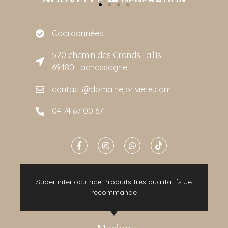
Coordonnées
520 chemin des Grands Taillis
69480 Lachassagne
contact@domainejpriviere.com
04 74 67 00 67
e
Super interlocutrice Produits très qualitatifs Je
t
recommande