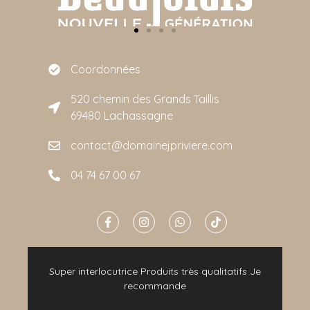
Coordonnées
520 chemin des Grands Taillis
69480 Lachassagne
contact@domainejpriviere.com
04 74 67 00 67
e
Super interlocutrice Produits très qualitatifs Je
t
recommande