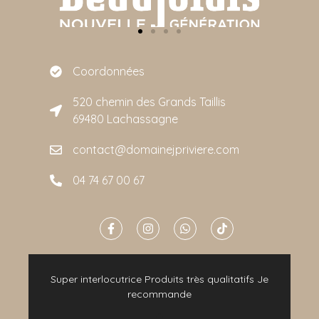
Coordonnées
520 chemin des Grands Taillis
69480 Lachassagne
contact@domainejpriviere.com
04 74 67 00 67
e
Super interlocutrice Produits très qualitatifs Je
t
recommande