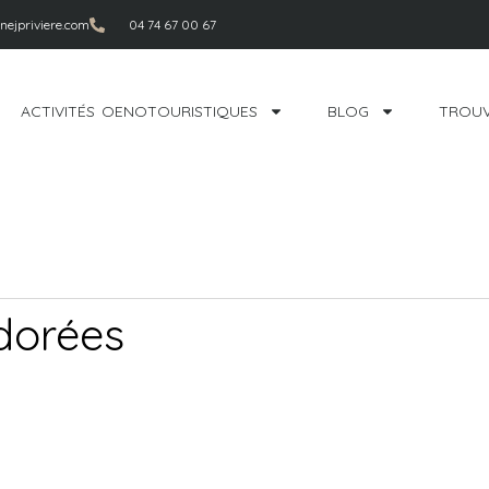
ejpriviere.com
04 74 67 00 67
ACTIVITÉS OENOTOURISTIQUES
BLOG
TROUV
 dorées