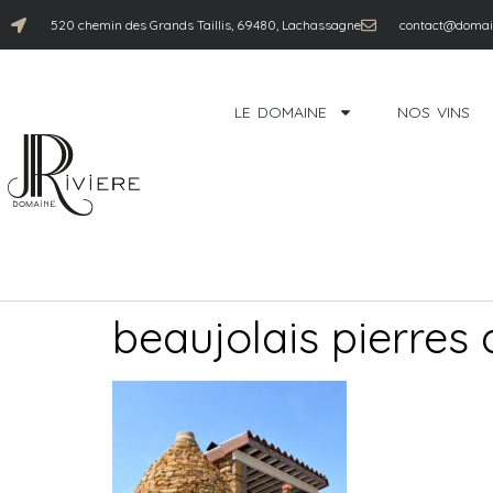
520 chemin des Grands Taillis, 69480, Lachassagne
contact@domain
LE DOMAINE
NOS VINS
beaujolais pierres