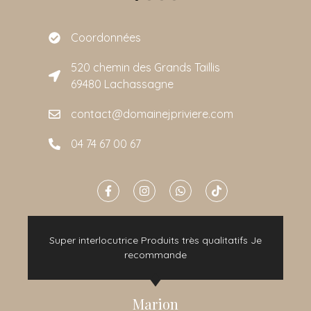
Coordonnées
520 chemin des Grands Taillis
69480 Lachassagne
contact@domainejpriviere.com
04 74 67 00 67
e
Super interlocutrice Produits très qualitatifs Je
t
recommande
Marion