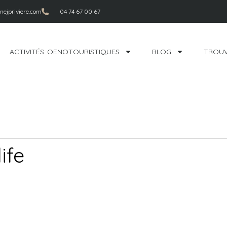
ejpriviere.com
04 74 67 00 67
ACTIVITÉS OENOTOURISTIQUES
BLOG
TROUV
ife