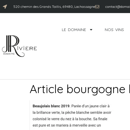
520 chemin des Grands Taillis, 69480, Lachassagne
contact@domain
LE DOMAINE
NOS VINS
Article bourgogne l