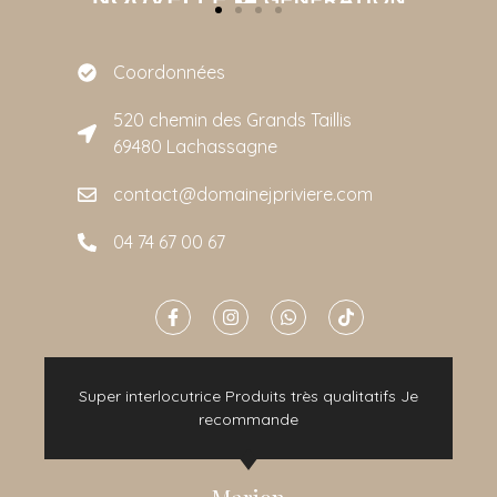
Coordonnées
520 chemin des Grands Taillis
69480 Lachassagne
contact@domainejpriviere.com
04 74 67 00 67
e
Super interlocutrice Produits très qualitatifs Je
t
recommande