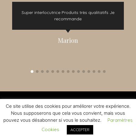
e
Super interlocutrice Produits très qualitatifs Je
t
recommande
Marion
2015 - 2022 © TOUS DROITS RÉSERVÉS - CRÉATION NOMADINDESIGN -
CGV
-
MENTIONS LÉGALES
Ce site utilise des cookies pour améliorer votre expérience.
L'ABUS D'ALCOOL EST DANGEREUX A LA SANTE - A CONSOMMER AVEC
MODERATION
Nous supposerons que cela vous convient, mais vous
pouvez vous désabonner si vous le souhaitez.
Paramètres
Cookies
ACCEPTER