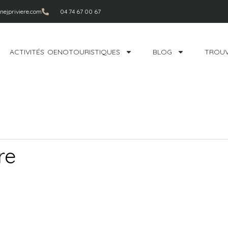
ejpriviere.com
04 74 67 00 67
ACTIVITÉS OENOTOURISTIQUES
BLOG
TROUV
re