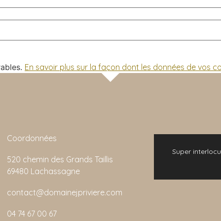
rables.
En savoir plus sur la façon dont les données de vos 
Coordonnées
 bonne expérience. L'animation de la visite
Super interlocu
520 chemin des Grands Taillis
emarquable et son rapport qualité/prix est
69480 Lachassagne
imbattable.
contact@domainejpriviere.com
Colin
04 74 67 00 67