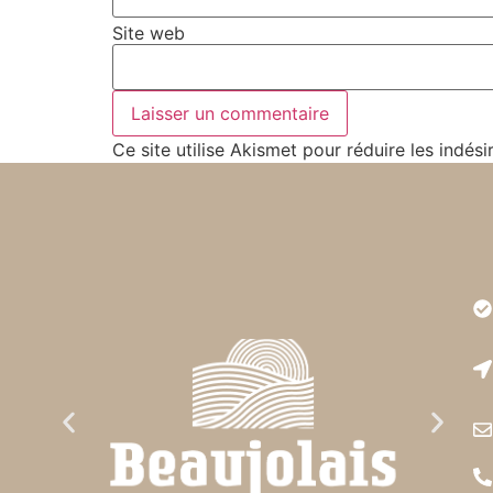
Site web
Ce site utilise Akismet pour réduire les indési
Très
est r