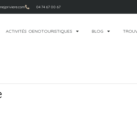
ejpriviere.com
04 74 67 00 67
ACTIVITÉS OENOTOURISTIQUES
BLOG
TROUV
e