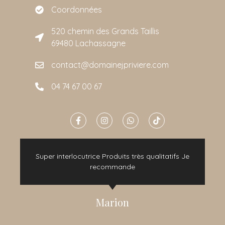
Coordonnées
520 chemin des Grands Taillis
69480 Lachassagne
contact@domainejpriviere.com
04 74 67 00 67
e
Super interlocutrice Produits très qualitatifs Je
t
recommande
Marion