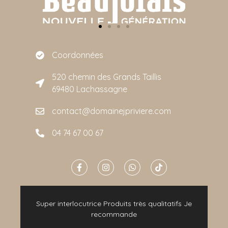
Coordonnées
520 chemin des Grands Taillis
69480 Lachassagne
contact@domainejpriviere.com
04 74 67 00 67
e
Super interlocutrice Produits très qualitatifs Je
t
recommande