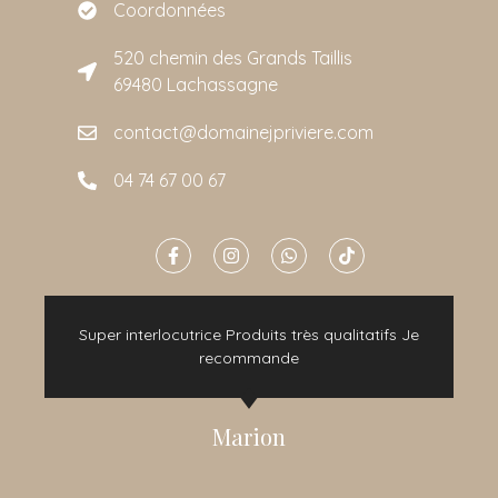
Coordonnées
520 chemin des Grands Taillis
69480 Lachassagne
contact@domainejpriviere.com
04 74 67 00 67
e
Super interlocutrice Produits très qualitatifs Je
t
recommande
Marion