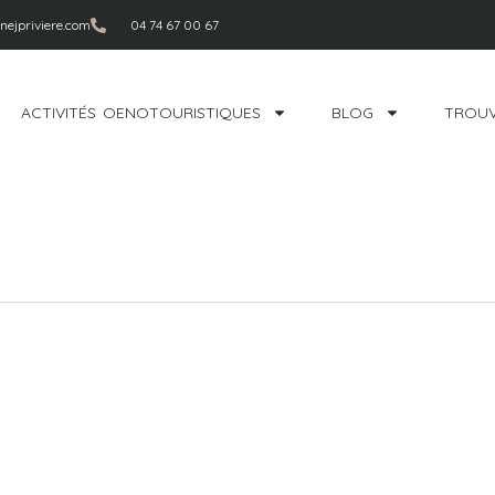
ejpriviere.com
04 74 67 00 67
ACTIVITÉS OENOTOURISTIQUES
BLOG
TROUV