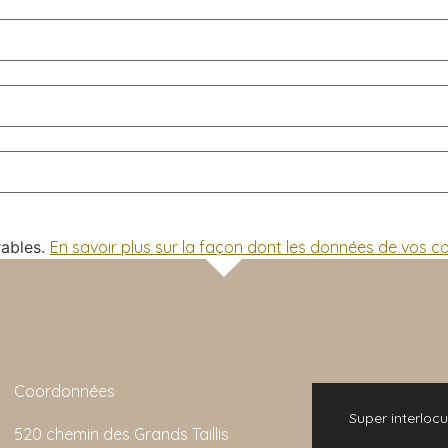
rables.
En savoir plus sur la façon dont les données de vos 
Coordonnées
 bonne expérience. L'animation de la visite
Super interlocu
520 chemin des Grands Taillis
emarquable et son rapport qualité/prix est