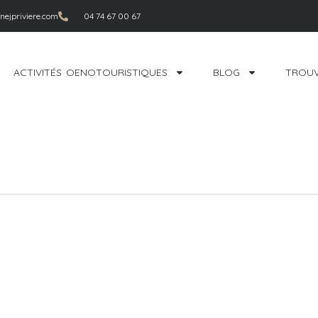
ejpriviere.com
04 74 67 00 67
ACTIVITÉS OENOTOURISTIQUES
BLOG
TROUV