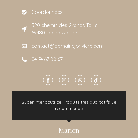
Coordonnées
520 chemin des Grands Taillis
69480 Lachassagne
contact@domainejpriviere.com
04 74 67 00 67
e
Super interlocutrice Produits très qualitatifs Je
t
recommande
Marion