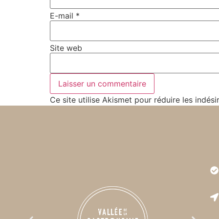
E-mail
*
Site web
Ce site utilise Akismet pour réduire les indési
Très bonne expérience. L'animation de la visite
Supe
est remarquable et son rapport qualité/prix est
imbattable.