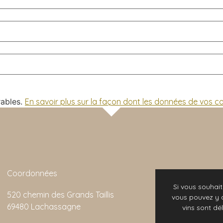
rables.
En savoir plus sur la façon dont les données de vos 
Coordonnées
r interlocutrice Produits très qualitatifs Je
Si vous souha
520 chemin des Grands Taillis
recommande
vous pouvez y al
69480 Lachassagne
vins sont dé