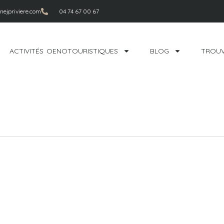
ejpriviere.com
04 74 67 00 67
ACTIVITÉS OENOTOURISTIQUES
BLOG
TROUV