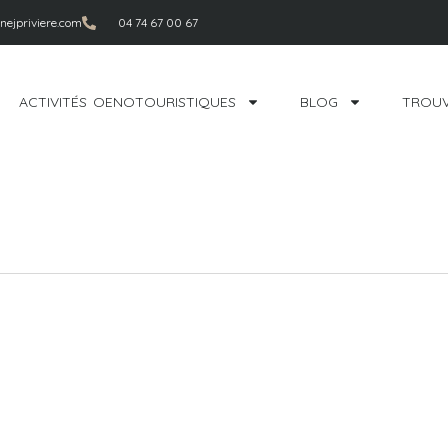
ejpriviere.com
04 74 67 00 67
ACTIVITÉS OENOTOURISTIQUES
BLOG
TROUV