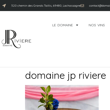
520 chemin des Grands Taillis, 69480, Lachassagne
contact@domain
LE DOMAINE
NOS VINS
domaine jp riviere