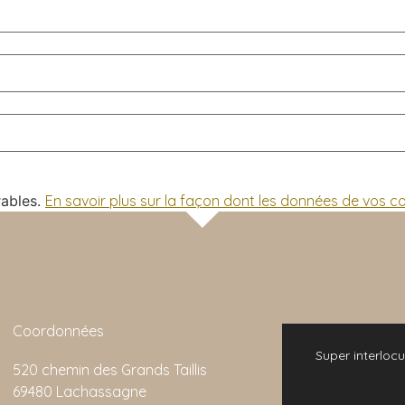
rables.
En savoir plus sur la façon dont les données de vos 
Coordonnées
 bonne expérience. L'animation de la visite
Super interlocu
520 chemin des Grands Taillis
emarquable et son rapport qualité/prix est
69480 Lachassagne
imbattable.