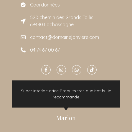
Coordonnées
520 chemin des Grands Taillis
69480 Lachassagne
contact@domainejpriviere.com
04 74 67 00 67
e
Super interlocutrice Produits très qualitatifs Je
t
recommande
Marion