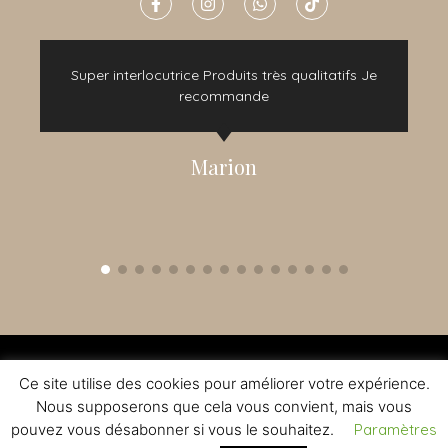
e
Super interlocutrice Produits très qualitatifs Je
t
recommande
Marion
2015 - 2022 © TOUS DROITS RÉSERVÉS - CRÉATION NOMADINDESIGN -
CGV
-
MENTIONS LÉGALES
Ce site utilise des cookies pour améliorer votre expérience.
L'ABUS D'ALCOOL EST DANGEREUX A LA SANTE - A CONSOMMER AVEC
MODERATION
Nous supposerons que cela vous convient, mais vous
pouvez vous désabonner si vous le souhaitez.
Paramètres