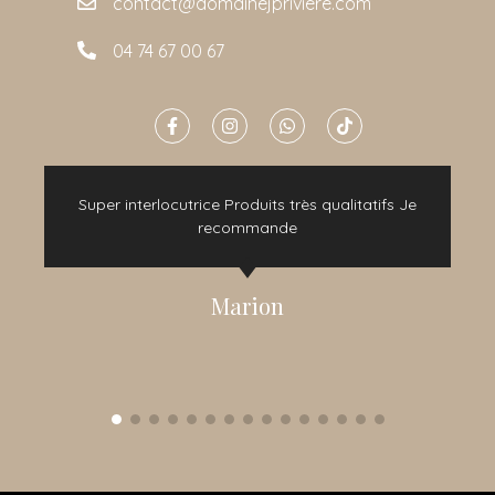
contact@domainejpriviere.com
04 74 67 00 67
e
Super interlocutrice Produits très qualitatifs Je
t
recommande
Marion