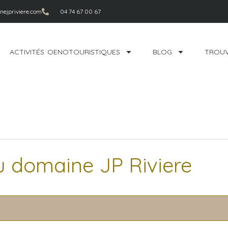
ejpriviere.com
04 74 67 00 67
ACTIVITÉS OENOTOURISTIQUES
BLOG
TROUV
u domaine JP Riviere