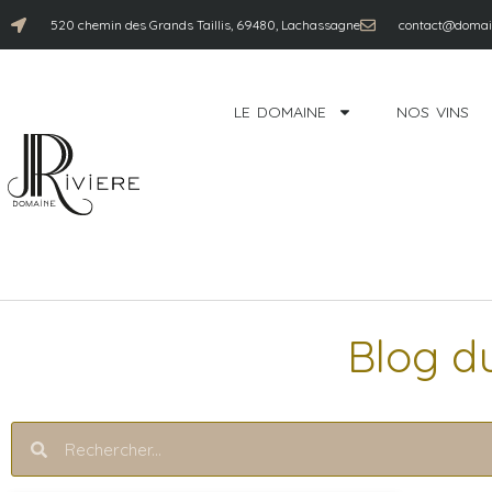
520 chemin des Grands Taillis, 69480, Lachassagne
contact@domain
LE DOMAINE
NOS VINS
Blog d