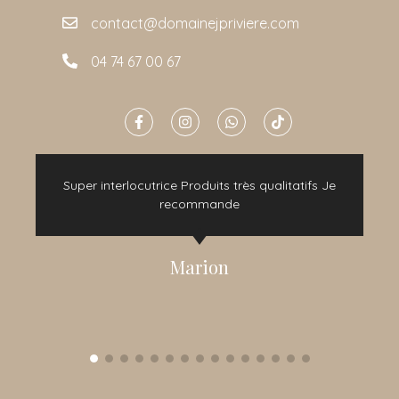
contact@domainejpriviere.com
04 74 67 00 67
e
Super interlocutrice Produits très qualitatifs Je
t
recommande
Marion