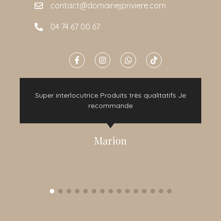
contact@domainejpriviere.com
04 74 67 00 67
e
Super interlocutrice Produits très qualitatifs Je
t
recommande
Marion