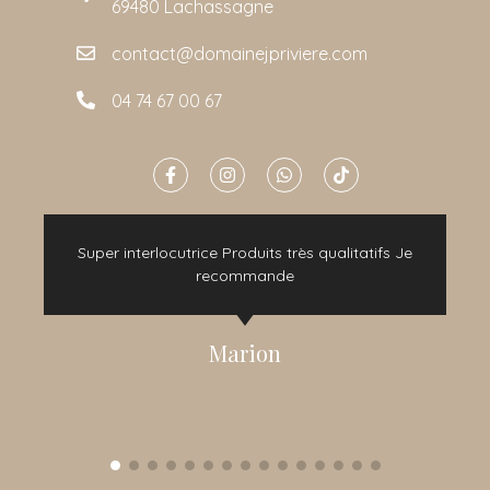
69480 Lachassagne
contact@domainejpriviere.com
04 74 67 00 67
e
Super interlocutrice Produits très qualitatifs Je
t
recommande
Marion