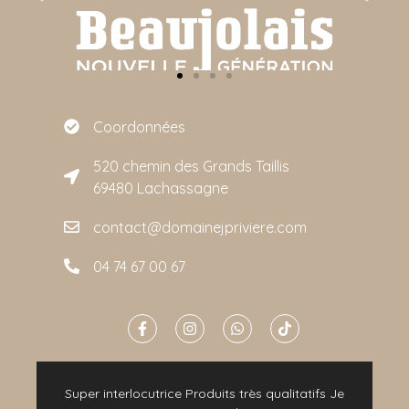
Coordonnées
520 chemin des Grands Taillis
69480 Lachassagne
contact@domainejpriviere.com
04 74 67 00 67
e
Super interlocutrice Produits très qualitatifs Je