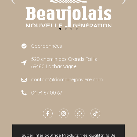
Coordonnées
520 chemin des Grands Taillis
69480 Lachassagne
contact@domainejpriviere.com
04 74 67 00 67
e
Super interlocutrice Produits très qualitatifs Je