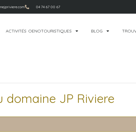
ejpriviere.com
04 74 67 00 67
ACTIVITÉS OENOTOURISTIQUES
BLOG
TROUV
u domaine JP Riviere