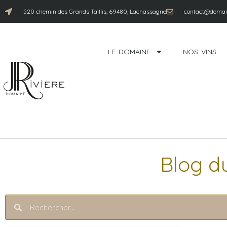
520 chemin des Grands Taillis, 69480, Lachassagne
contact@domain
LE DOMAINE
NOS VINS
Blog d