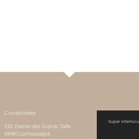
Coordonnées
 bonne expérience. L'animation de la visite
Super interlocu
520 chemin des Grands Taillis
emarquable et son rapport qualité/prix est
69480 Lachassagne
imbattable.