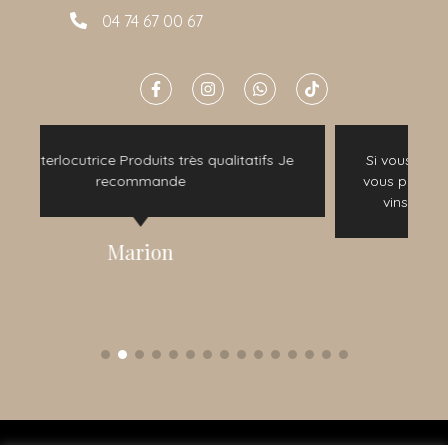
04 74 67 00 67
tatifs Je
Si vous souhaitez passer un moment agréable
vous pouvez y aller les yeux fermés ! En plus les
vins sont délicieux ! Excellente expérience
Pauline