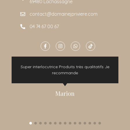
69480 Lachassagne
contact@domainejpriviere.com
04 74 67 00 67
e
Super interlocutrice Produits très qualitatifs Je
t
recommande
Marion