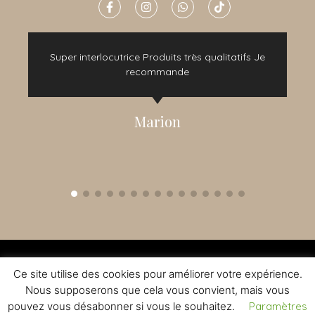
e
Super interlocutrice Produits très qualitatifs Je
t
recommande
Marion
2015 - 2022 © TOUS DROITS RÉSERVÉS - CRÉATION NOMADINDESIGN -
CGV
-
MENTIONS LÉGALES
Ce site utilise des cookies pour améliorer votre expérience.
L'ABUS D'ALCOOL EST DANGEREUX A LA SANTE - A CONSOMMER AVEC
MODERATION
Nous supposerons que cela vous convient, mais vous
pouvez vous désabonner si vous le souhaitez.
Paramètres