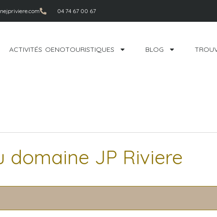
ejpriviere.com
04 74 67 00 67
ACTIVITÉS OENOTOURISTIQUES
BLOG
TROUV
u domaine JP Riviere