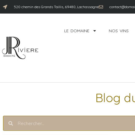
520 chemin des Grands Taillis, 69480, Lachassagne
contact@domain
LE DOMAINE
NOS VINS
Blog d