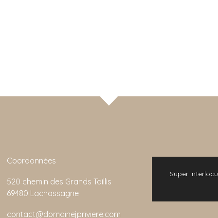
Coordonnées
 bonne expérience. L'animation de la visite
Super interlocu
520 chemin des Grands Taillis
emarquable et son rapport qualité/prix est
69480 Lachassagne
imbattable.
contact@domainejpriviere.com