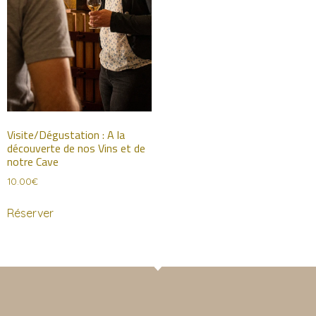
Visite/Dégustation : A la
découverte de nos Vins et de
notre Cave
10.00
€
Réserver