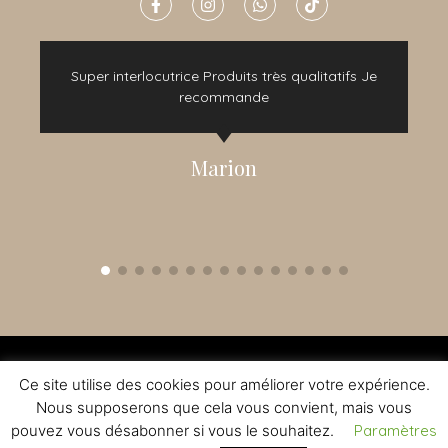
e
Super interlocutrice Produits très qualitatifs Je
t
recommande
Marion
2015 - 2022 © TOUS DROITS RÉSERVÉS - CRÉATION NOMADINDESIGN -
CGV
-
MENTIONS LÉGALES
Ce site utilise des cookies pour améliorer votre expérience.
L'ABUS D'ALCOOL EST DANGEREUX A LA SANTE - A CONSOMMER AVEC
MODERATION
Nous supposerons que cela vous convient, mais vous
pouvez vous désabonner si vous le souhaitez.
Paramètres